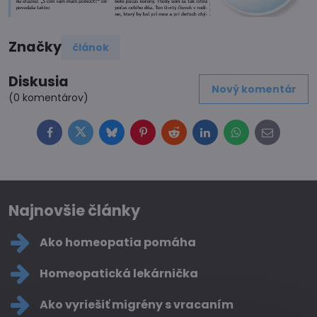
Značky
článok
Diskusia
Nový komentár
(0 komentárov)
Facebook
Twitter
Bluesky
Pinterest
Reddit
LinkedIn
WhatsApp
E-
mail
Najnovšie články
Ako homeopatia pomáha
Homeopatická lekárnička
Ako vyriešiť migrény s vracaním