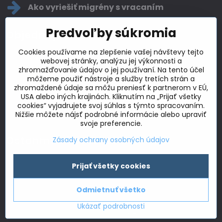
Ako vyriešiť migrény s vracaním
Predvoľby súkromia
Objednajte sa na konzultáciu
Cookies používame na zlepšenie vašej návštevy tejto
kuschelka​​@gmail​​.com
webovej stránky, analýzu jej výkonnosti a
zhromažďovanie údajov o jej používaní. Na tento účel
+421 904 632 965
môžeme použiť nástroje a služby tretích strán a
zhromaždené údaje sa môžu preniesť k partnerom v EÚ,
USA alebo iných krajinách. Kliknutím na „Prijať všetky
Adresa
cookies“ vyjadrujete svoj súhlas s týmto spracovaním.
28. októbra 12
Nižšie môžete nájsť podrobné informácie alebo upraviť
Trenčín
svoje preferencie.
Ostaňme v kontakte
Zásady ochrany osobných údajov
Facebook
Prijať všetky cookies
Odmietnuť všetko
©
2026
Copyright
Predvoľby súkromia
Zásady ochrany osobných údajov
Ukázať podrobnosti
Vytvorené pomocou:
BiznisWeb.sk