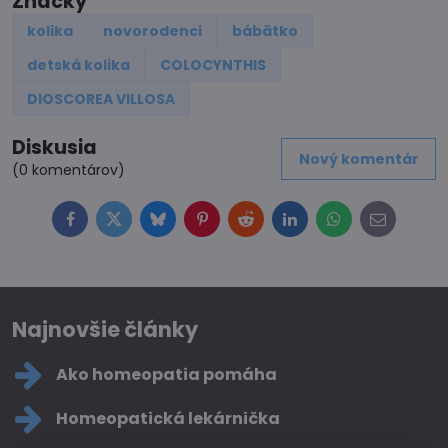
Značky
kolika
novorodenci
bábätko
detská kolika
COLOCYNTHIS
DIOSCOREA VILLOSA
Diskusia
Nový komentár
(0 komentárov)
Facebook
Twitter
Bluesky
Pinterest
Reddit
LinkedIn
WhatsApp
E-
mail
Najnovšie články
Ako homeopatia pomáha
Homeopatická lekárnička