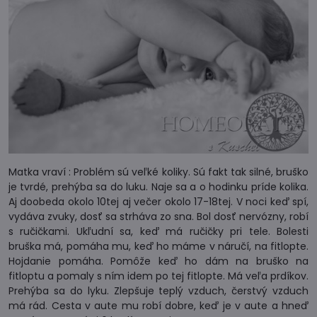
Matka vraví : Problém sú veľké koliky. Sú fakt tak silné, bruško
je tvrdé, prehýba sa do luku. Naje sa a o hodinku príde kolika.
Aj doobeda okolo 10tej aj večer okolo 17-18tej. V noci keď spí,
vydáva zvuky, dosť sa strháva zo sna. Bol dosť nervózny, robí
s ručičkami. Ukľudní sa, keď má ručičky pri tele. Bolesti
bruška má, pomáha mu, keď ho máme v náručí, na fitlopte.
Hojdanie pomáha. Pomôže keď ho dám na bruško na
fitloptu a pomaly s ním idem po tej fitlopte. Má veľa prdíkov.
Prehýba sa do lyku. Zlepšuje teplý vzduch, čerstvý vzduch
má rád. Cesta v aute mu robí dobre, keď je v aute a hneď