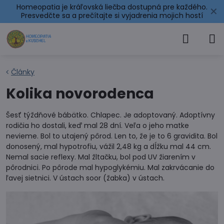
Homeopatia je kráľovská liečba dostupná pre každého.
✕
Presvedčte sa a prečítajte si
vyjadrenia mojich hostí
Články
Kolika novorodenca
Šesť týždňové bábätko. Chlapec. Je adoptovaný. Adoptívny
rodičia ho dostali, keď mal 28 dní. Veľa o jeho matke
nevieme. Bol to utajený pôrod. Len to, že je to 6 gravidita. Bol
donosený, mal hypotrofiu, vážil 2,48 kg a dĺžku mal 44 cm.
Nemal sacie reflexy. Mal žltačku, bol pod UV žiarením v
pôrodnici. Po pôrode mal hypoglykémiu. Mal zakrvácanie do
ľavej sietnici. V ústach soor (žabka) v ústach.