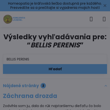
Homeopatia je kráľovská liečba dostupná pre každého.
✕
Presvedčte sa a prečítajte si
vyjadrenia mojich hostí
Výsledky vyhľadávania pre:
“
BELLIS PERENIS
”
Hľadať
Nájdené stránky
2
Záchrana drozda
Zodvihla som ju, dala do rúk najstaršiemu dieťaťu čo bolo