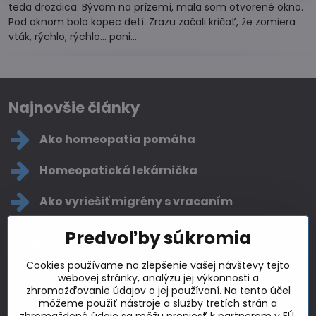
teda drozdica. Bývam na prízemí, mala som otvorené okno.
Pod oknom bolo kopec detí. Zrazu začali kričať, že zomiera
vták, rýchlo, rýchlo... pani...
Najnovšie články
Ako homeopatia pomáha
Homeopatická lekárnička
Ako vyriešiť migrény s vracaním
Predvoľby súkromia
Objednajte sa na konzultáciu
Cookies používame na zlepšenie vašej návštevy tejto
kuschelka​​@gmail​​.com
webovej stránky, analýzu jej výkonnosti a
zhromažďovanie údajov o jej používaní. Na tento účel
+421 904 632 965
môžeme použiť nástroje a služby tretích strán a