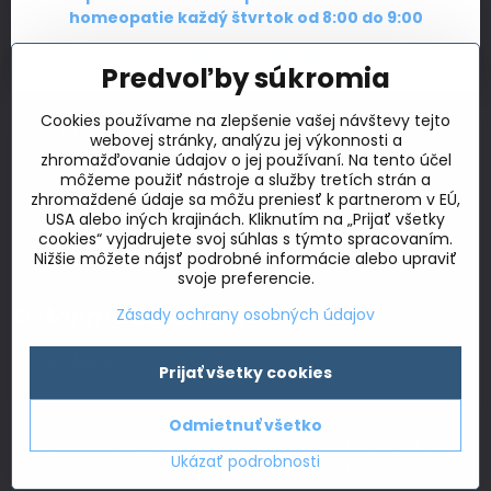
homeopatie každý štvrtok od 8:00 do 9:00
Ako vyriešiť migrény s vracaním
Volajte
0904 632 965
Predvoľby súkromia
Objednajte sa na konzultáciu
Cookies používame na zlepšenie vašej návštevy tejto
kuschelka​​@gmail​​.com
webovej stránky, analýzu jej výkonnosti a
zhromažďovanie údajov o jej používaní. Na tento účel
+421 904 632 965
môžeme použiť nástroje a služby tretích strán a
zhromaždené údaje sa môžu preniesť k partnerom v EÚ,
USA alebo iných krajinách. Kliknutím na „Prijať všetky
Adresa
cookies“ vyjadrujete svoj súhlas s týmto spracovaním.
28. októbra 12
Nižšie môžete nájsť podrobné informácie alebo upraviť
Trenčín
svoje preferencie.
Ostaňme v kontakte
Zásady ochrany osobných údajov
Facebook
Prijať všetky cookies
Odmietnuť všetko
©
2026
Copyright
Predvoľby súkromia
Zásady ochrany osobných údajov
Ukázať podrobnosti
Vytvorené pomocou:
BiznisWeb.sk