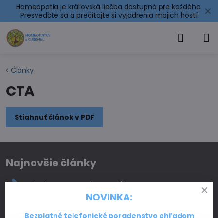
Homeopatia je kráľovská liečba dostupná pre každého.
✕
Presvedčte sa a prečítajte si
vyjadrenia mojich hostí
Články
CTA
Stiahnuť článok v PDF
Najnovšie články
Ako homeopatia pomáha
NOVINKA:
Homeopatická lekárnička
Bezplatné telefonické poradenstvo ohľadom